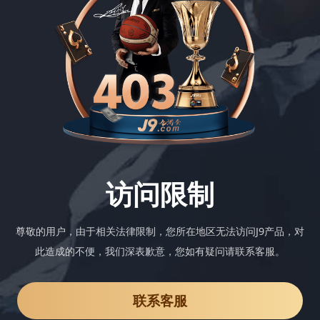
访问限制
尊敬的用户，由于相关法律限制，您所在地区无法访问J9产品，对
此造成的不便，我们深表歉意，您如有疑问请联系客服。
联系客服